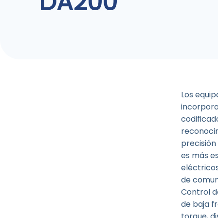
DA200
Los equip
incorpora
codificad
reconocim
precisión
es más es
eléctrico
de comun
Control d
de baja f
torque, d