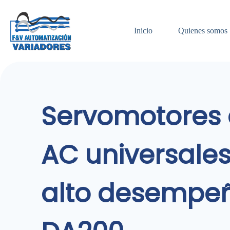
Saltar
al
contenido
Inicio
Quienes somos
Servomotores
AC universale
alto desempe