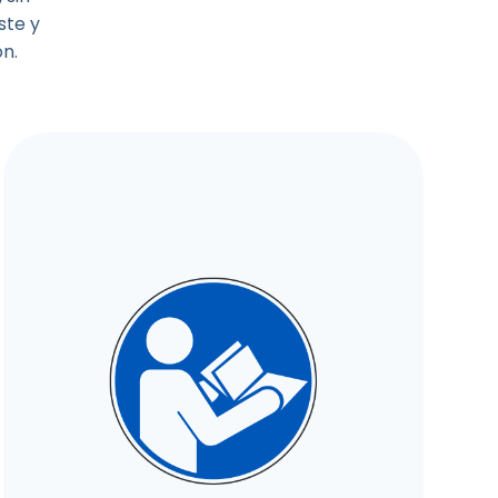
ste y
ón.