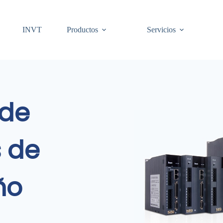
INVT
Productos
Servicios
 de
s de
ño