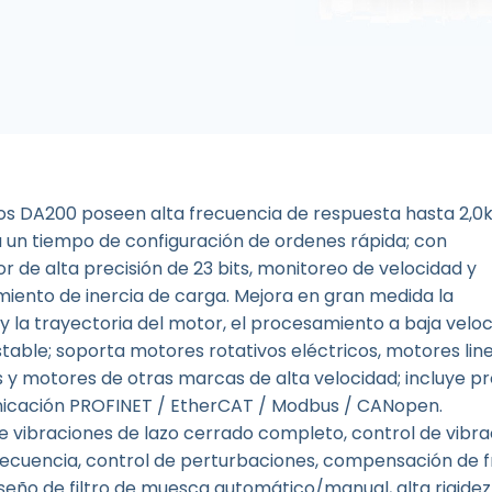
os DA200 poseen alta frecuencia de respuesta hasta 2,0k
 un tiempo de configuración de ordenes rápida; con
or de alta precisión de 23 bits, monitoreo de velocidad y
iento de inercia de carga. Mejora en gran medida la
 y la trayectoria del motor, el procesamiento a baja velo
table; soporta motores rotativos eléctricos, motores lin
s y motores de otras marcas de alta velocidad; incluye p
icación PROFINET / EtherCAT / Modbus / CANopen.
e vibraciones de lazo cerrado completo, control de vibr
recuencia, control de perturbaciones, compensación de f
iseño de filtro de muesca automático/manual, alta rigidez,