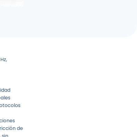
Hz,
cidad
eales
rotocolos
aciones
ricción de
 sin